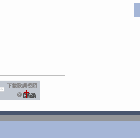
下載歌詞
視頻
IC
@