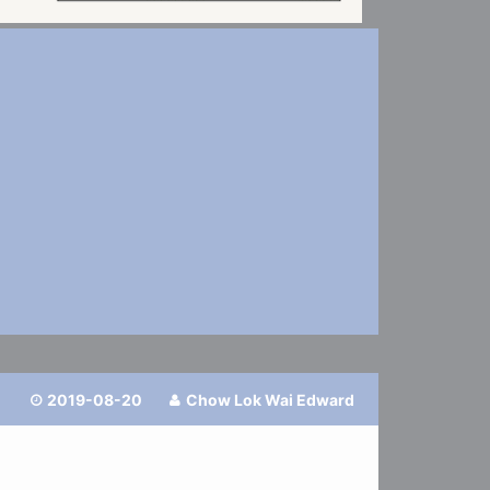
2019-08-20
Chow Lok Wai Edward

