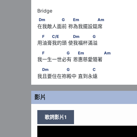
Dm　　　　　G　      　Em　　　　　Am
Dm
G
Em
Am
在我敵人面前 祢為我擺設筵席
　F　　C/E　　　      　Dm　　　　G
F
C/E
Dm
G
用油膏我的頭 使我福杯滿溢
　F　　　　　G　      　Em　　　　　      
F
G
Em
Am
我一生一世必有 恩惠慈愛隨著
　Dm　　　　　G　　      　　　C
Dm
G
C
我且要住在祢殿中 直到永遠
影片
歌詞影片1