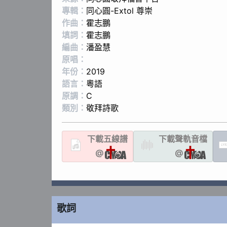
專輯：
同心圓-Extol 尊崇
作曲：
霍志鵬
填詞：
霍志鵬
編曲：
潘盈慧
原唱：
年份：
2019
語言：
粵語
原調：
C
類別：
敬拜詩歌
下載
五線譜
下載聲軌
音檔
LYR
@
@
歌詞