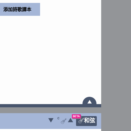
▲
BETA
C
▼
▲
和弦

