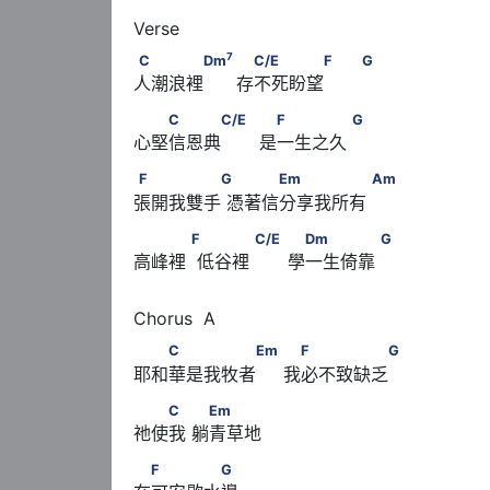
7
C　　　　Dm
           　C/E　　　　F         
7
C
Dm
C/E
F
G
人潮浪裡      存不死盼望 
　　C　　　C/E            　F　　　　      G
C
C/E
F
G
心堅信恩典       是一生之久
F　　　　　G      　　　Em　　　　　      
F
G
Em
Am
張開我雙手 憑著信分享我所有
　　　      F      　　　 C/E           　Dm　　
F
C/E
Dm
G
高峰裡  低谷裡       學一生倚靠
　　C　　　　　Em          　F　　　　　G
C
Em
F
G
耶和華是我牧者     我必不致缺乏
　　C　      　Em
C
Em
祂使我 躺青草地
　F　　　　G
F
G