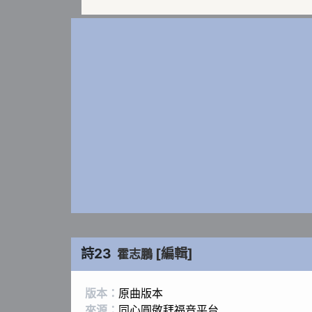
詩23
[編輯]
霍志鵬
版本：
原曲版本
來源：
同心圓敬拜福音平台