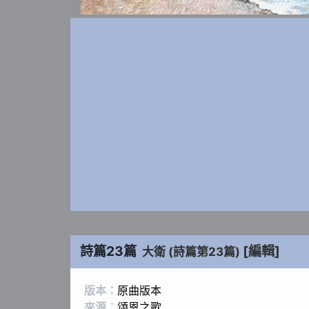
詩篇23篇
[編輯]
大衛 (詩篇第23篇)
版本：
原曲版本
來源：
頌恩之歌