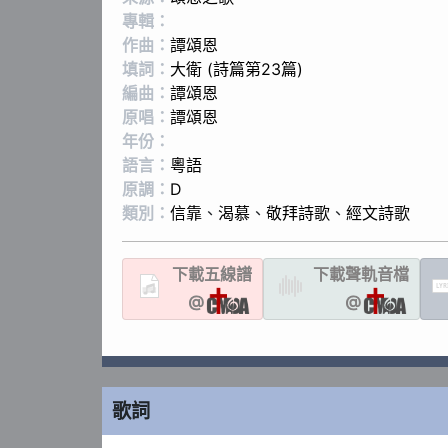
專輯：
作曲：
譚頌恩
填詞：
大衛 (詩篇第23篇)
編曲：
譚頌恩
原唱：
譚頌恩
年份：
語言：
粵語
原調：
D
類別：
信靠
、
渴慕
、
敬拜詩歌
、
經文詩歌
下載
五線譜
下載聲軌
音檔
LYR
@
@
歌詞