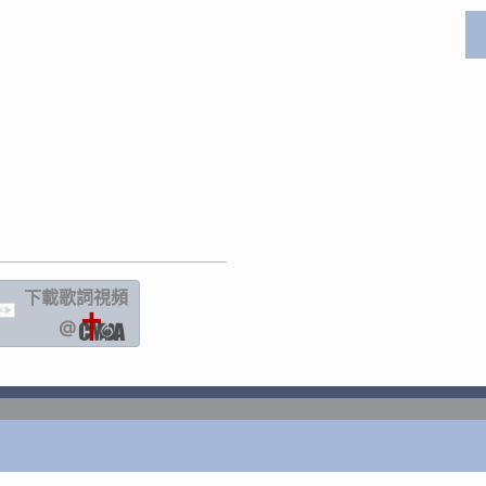
下載歌詞
視頻
IC
@