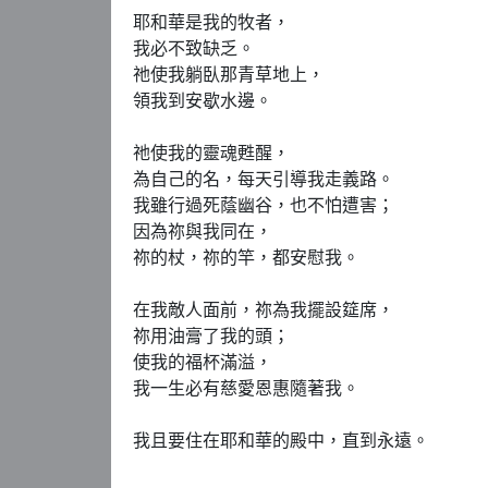
耶和華是我的牧者，

我必不致缺乏。

祂使我躺臥那青草地上，

領我到安歇水邊。

祂使我的靈魂甦醒，

為自己的名，每天引導我走義路。

我雖行過死蔭幽谷，也不怕遭害；

因為祢與我同在，

祢的杖，祢的竿，都安慰我。

在我敵人面前，祢為我擺設筵席，

祢用油膏了我的頭；

使我的福杯滿溢，

我一生必有慈愛恩惠隨著我。

我且要住在耶和華的殿中，直到永遠。