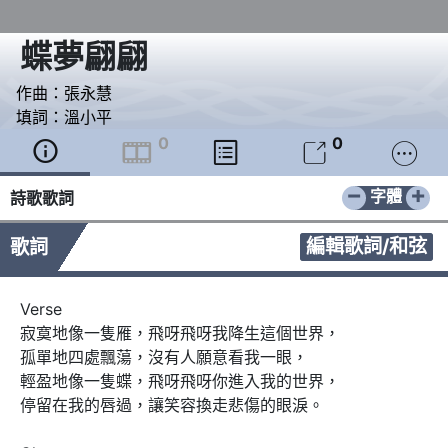
蝶夢翩翩
作曲：
張永慧
填詞：
溫小平
0
0





−
+
字體
詩歌歌詞
編輯歌詞/和弦
歌詞
Verse

寂寞地像一隻雁，飛呀飛呀我降生這個世界，

孤單地四處飄蕩，沒有人願意看我一眼，

輕盈地像一隻蝶，飛呀飛呀你進入我的世界，

停留在我的唇過，讓笑容換走悲傷的眼淚。
