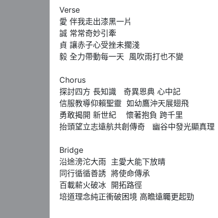
Verse

愛 伴我走出漆黑一片

誠 常常奇妙引牽

貞 讓赤子心受挫未擱淺

毅 全力帶動每一天  風吹雨打也不變

Chorus

探討四方 長知識   奇異恩典 心中記 

信服教導仰賴聖靈  如幼鷹沖天展翅飛

勇敢揭開 新世紀    懷著抱負 跨千里

抬頭望立志遠航共創傳奇   幽谷中發光顯真理

Bridge

沿途滂沱大雨  主愛大能下放晴

同行循循善誘  將使命傳承

百載薪火破冰  開拓路徑

培道理念純正衝破困境 高瞻遠矚更起勁