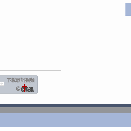
下載歌詞
視頻
IC
@