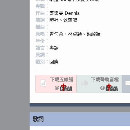
專輯：
作曲：
姜樂雯 Dennis
填詞：
暟社
、
甄燕鳴
編曲：
原唱：
曾勺柔
、
林卓穎
、
梁綽穎
年份：
語言：
粵語
原調：
類別：
回應
下載
五線譜
下載聲軌
音檔
LYR
@
@
歌詞