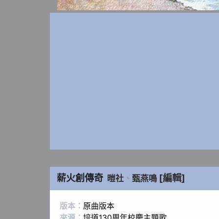
薪火創傳奇
[編輯]
暟社
、
甄燕鳴
版本：
原曲版本
來源：
培道130周年校慶主題歌