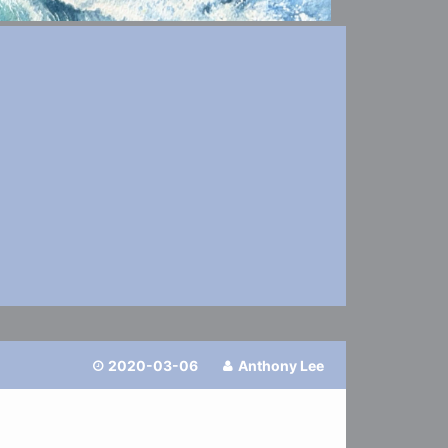
2020-03-06
Anthony Lee

