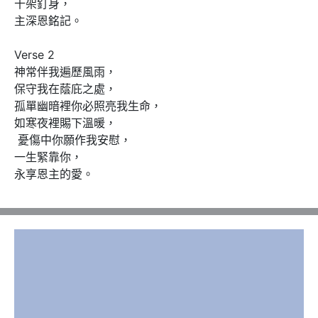
十架釘身，

主深恩銘記。

Verse 2

神常伴我遍歷風雨，

保守我在蔭庇之處，

孤單幽暗裡你必照亮我生命，

如寒夜裡賜下溫暖，

 憂傷中你願作我安慰，

一生緊靠你，

永享恩主的愛。