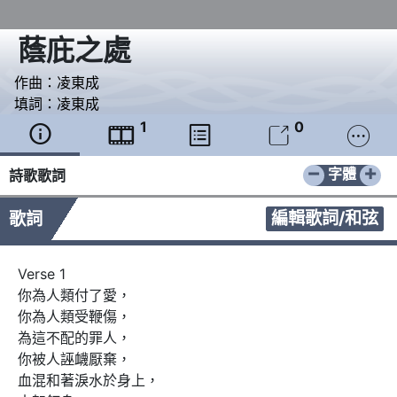
蔭庇之處
作曲：
凌東成
填詞：
凌東成
1
0





−
+
字體
詩歌歌詞
編輯歌詞/和弦
歌詞
Verse 1

你為人類付了愛，

你為人類受鞭傷，

為這不配的罪人，

你被人誣衊厭棄，

血混和著淚水於身上，
