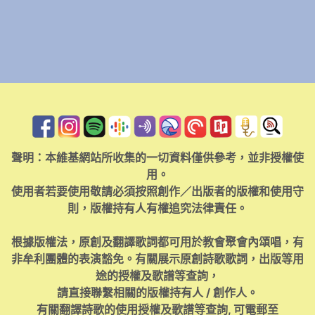
聲明：本維基網站所收集的一切資料僅供參考，並非授權使
用。
使用者若要使用敬請必須按照創作／出版者的版權和使用守
則，版權持有人有權追究法律責任。
根據版權法，原創及翻譯歌詞都可用於教會聚會內頌唱，有
非牟利團體的表演豁免。有關展示原創詩歌歌詞，出版等用
途的授權及歌譜等查詢，
請直接聯繫相關的版權持有人 / 創作人。
有關翻譯詩歌的使用授權及歌譜等查詢, 可電郵至