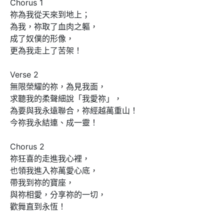
Chorus 1

祢為我從天來到地上；

為我，祢取了血肉之軀，

成了奴僕的形像，

更為我走上了苦架！

Verse 2

無限榮耀的祢，為見我面，

求聽我的柔聲細說「我愛祢」，

為要與我永遠聯合，祢經越萬重山！

今祢我永結連、成一靈！

Chorus 2

祢狂喜的走進我心裡，

也領我進入祢萬愛心底，

帶我到祢的寶座，

與祢相愛，分享祢的一切，

歡舞直到永恆！