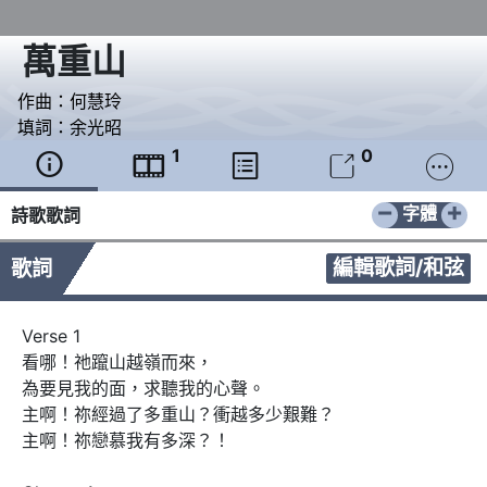
萬重山
作曲：
何慧玲
填詞：
余光昭
1
0





−
+
字體
詩歌歌詞
編輯歌詞/和弦
歌詞
Verse 1

看哪！祂躥山越嶺而來，

為要見我的面，求聽我的心聲。

主啊！祢經過了多重山？衝越多少艱難？

主啊！祢戀慕我有多深？！
