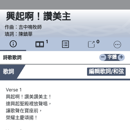
興起啊！讚美主
作曲：
吉中鳴牧師
填詞：
陳鎮華
1
0





−
+
字體
詩歌歌詞
編輯歌詞/和弦
歌詞
Verse 1

興起啊！讚美讚美主！

速興起聖殿裡放聲唱，

讓歌聲在寶座前，

榮耀主慶頌揚！
