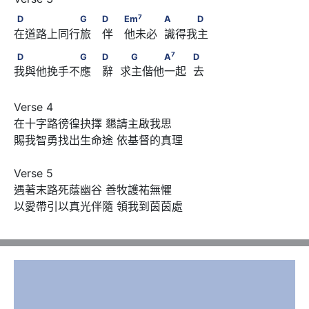
7
D　　　　　　G　 D　 Em
　　　            A　　　D
7
D
G
D
Em
A
D
在道路上同行旅　伴　他未必  識得我主
7
D　　　　　　G　 D　       　G　　　A
　　            D
7
D
G
D
G
A
D
我與他挽手不應　辭  求主偕他一起  去
Verse 4

在十字路徬徨抉擇 懇請主啟我思

賜我智勇找出生命途 依基督的真理

Verse 5

遇著末路死蔭幽谷 善牧護𧙗無懼

以愛帶引以真光伴隨 領我到茵茵處