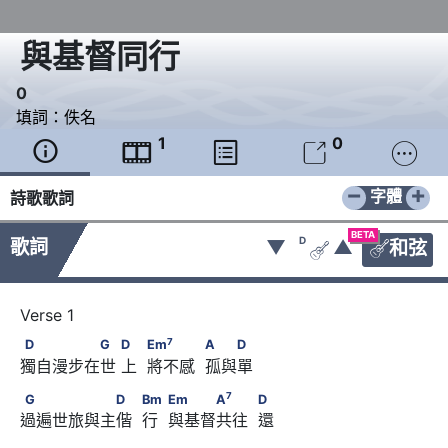
與基督同行
0
填詞：
佚名
1
0





−
+
字體
詩歌歌詞
BETA
D
歌詞
▼
▲
和弦


7
D　　　　　G　      D　       Em
　　　            A　　D
7
D
G
D
Em
A
D
獨自漫步在世 上  將不感  孤與單 
7
G　　　　　　D　       Bm　       Em　　　A
7
G
D
Bm
Em
A
D
過遍世旅與主偕  行  與基督共往  還
            D