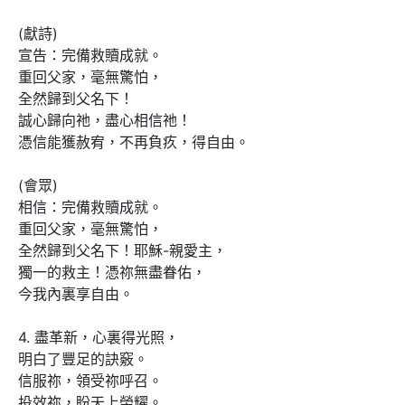
(獻詩)

宣告：完備救贖成就。

重回父家，毫無驚怕，

全然歸到父名下！

誠心歸向祂，盡心相信祂！

憑信能獲赦宥，不再負疚，得自由。

(會眾)

相信：完備救贖成就。

重回父家，毫無驚怕，

全然歸到父名下！耶穌-親愛主，

獨一的救主！憑祢無盡眷佑，

今我內裏享自由。

4. 盡革新，心裏得光照，

明白了豐足的訣竅。

信服祢，領受祢呼召。

投效祢，盼天上榮耀。
