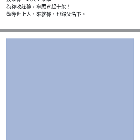
為祢收莊稼，寧願背起十架！

勸導世上人，來就祢，也歸父名下。