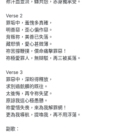
祢汗血並流，讎共怨，赤身獨承受。

Verse 2

罪垢中，羞愧多真確，

明善惡，歪心偏作惡。

背叛祢，美善已失落。

藏怒憤，愛心甚微薄。

祢苦撐鞭撲，償命痛擊罪惡！

祢極愛罪人，無辯駁，再三被奚落。

Verse 3

罪惡中，深盼得釋放，

求別過骯髒的既往。

太後悔，再令祢失望。

原諒我這心極愚戇。

祢愛惜失喪，來為我解罪網！

更為我導航，提喚我，再不用浮蕩。

副歌：
