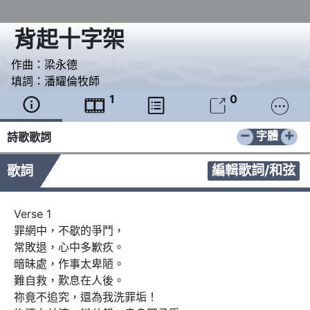
背起十字架
作曲：
梁永德
填詞：
潘耀倫牧師
1
0





−
+
字體
詩歌歌詞
編輯歌詞/和弦
歌詞
Verse 1

罪網中，不歇的爭鬥，

常敗退，心中多歉疚。

暗昧處，作事太卑陋。

難自救，歎息在人後。

祢竟不追究，還為我洗罪垢！
