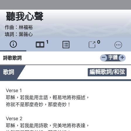
聽我心聲
作曲：
林福裕
填詞：
葉薇心
1
0





−
+
字體
詩歌歌詞
編輯歌詞/和弦
歌詞
Verse 1

耶穌，若我能用言語，輕易地將祢描述，

祢就不是那麼奇妙，那麼奇妙！

Verse 2

耶穌，若我能用詩歌，完美地將祢表達，
