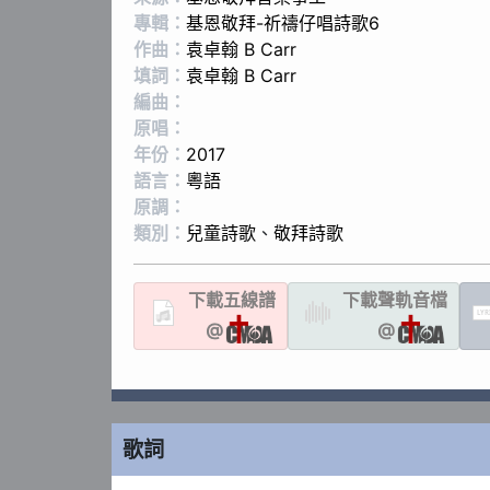
專輯：
基恩敬拜-祈禱仔唱詩歌6
作曲：
袁卓翰 B Carr
填詞：
袁卓翰 B Carr
編曲：
原唱：
年份：
2017
語言：
粵語
原調：
類別：
兒童詩歌
、
敬拜詩歌
下載
五線譜
下載聲軌
音檔
LYR
@
@
歌詞