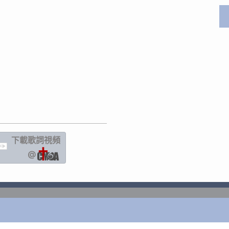
下載歌詞
視頻
IC
@