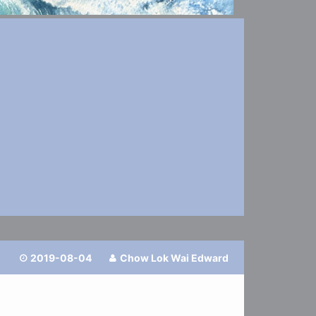
2019-08-04
Chow Lok Wai Edward

