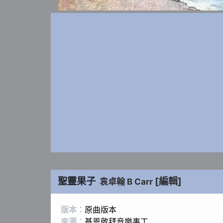
聖靈果子
[編輯]
袁卓翰 B Carr
版本：
原曲版本
來源：
基恩敬拜音樂事工