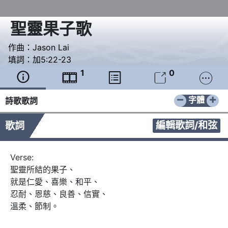
聖靈果子歌
作曲：
Jason Lai
填詞：
加5:22-23
1
0





−
+
字體
詩歌歌詞
編輯歌詞/和弦
歌詞
Verse:

聖靈所結的果子、

就是仁愛、喜樂、和平、

忍耐、恩慈、良善、信實、

溫柔、節制。