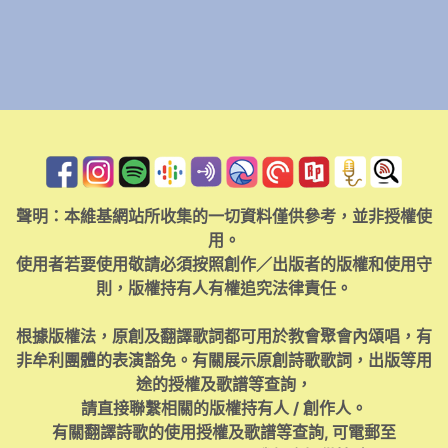
聲明：本維基網站所收集的一切資料僅供參考，並非授權使
用。
使用者若要使用敬請必須按照創作／出版者的版權和使用守
則，版權持有人有權追究法律責任。
根據版權法，原創及翻譯歌詞都可用於教會聚會內頌唱，有
非牟利團體的表演豁免。有關展示原創詩歌歌詞，出版等用
途的授權及歌譜等查詢，
請直接聯繫相關的版權持有人 / 創作人。
有關翻譯詩歌的使用授權及歌譜等查詢, 可電郵至