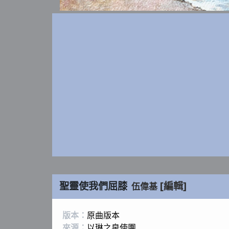
聖靈使我們屈膝
[編輯]
伍偉基
版本：
原曲版本
來源：
以琳之泉使團