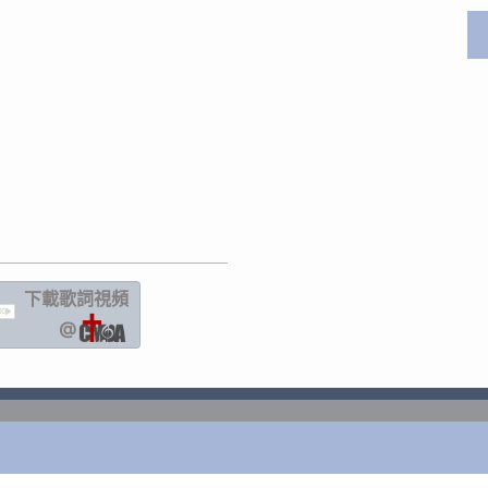
下載歌詞
視頻
IC
@