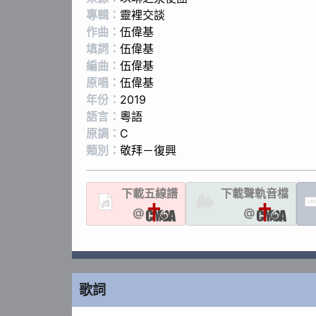
專輯：
靈裡交談
作曲：
伍偉基
填詞：
伍偉基
編曲：
伍偉基
原唱：
伍偉基
年份：
2019
語言：
粵語
原調：
C
類別：
敬拜－復興
下載
五線譜
下載聲軌
音檔
LYR
@
@
歌詞