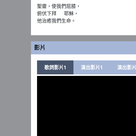
聖靈，使我們屈膝，

俯伏下拜     耶穌，

他治癒我們生命。
影片
歌詞影片1
演出影片1
演出影片