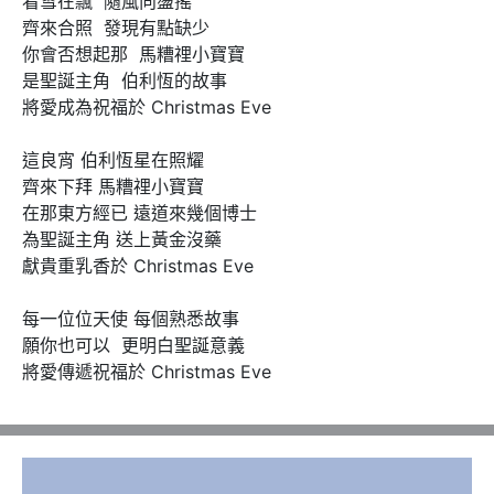
看雪在飄  隨風向盪搖

齊來合照  發現有點缺少

你會否想起那  馬糟𥚃小寶寶

是聖誕主角  伯利恆的故事

將愛成為祝福於 Christmas Eve

這良宵 伯利恆星在照耀

齊來下拜 馬糟𥚃小寶寶

在那東方經已 遠道來幾個博士

為聖誕主角 送上黃金沒藥

獻貴重乳香於 Christmas Eve

每一位位天使 每個熟悉故事

願你也可以  更明白聖誕意義

將愛傳遞祝福於 Christmas Eve