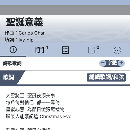
聖誕意義
作曲：
Carlos Chan
填詞：
Ivy Yip
1
0





−
+
字體
詩歌歌詞
編輯歌詞/和弦
歌詞
大雪將至  聖誕夜添美事

每戶每對情侶  都一一靠倚

盡獻心意  為節日忙張羅禮物

盼某人能緊記這 Christmas Eve
