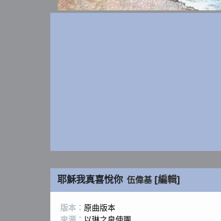
耶穌我真喜悅你
[編輯]
伍偉基
版本：
原曲版本
來源：
以琳之泉使團