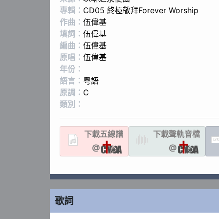
專輯：
CD05 終極敬拜Forever Worship
作曲：
伍偉基
填詞：
伍偉基
編曲：
伍偉基
原唱：
伍偉基
年份：
語言：
粵語
原調：
C
類別：
下載
五線譜
下載聲軌
音檔
LYR
@
@
歌詞