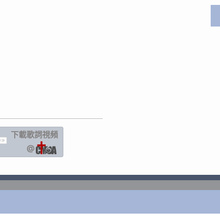
下載歌詞
視頻
IC
@