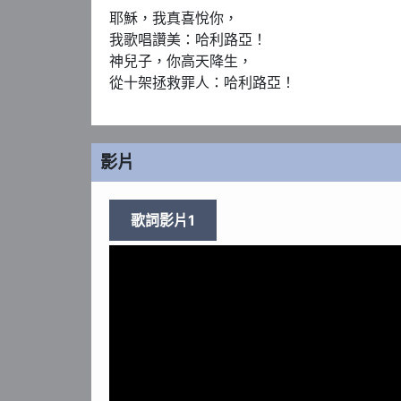
耶穌，我真喜悅你，

我歌唱讚美：哈利路亞！

神兒子，你高天降生，

從十架拯救罪人：哈利路亞！
影片
歌詞影片1