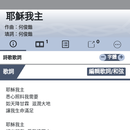
耶穌我主
作曲：
何俊鍇
填詞：
何俊鍇
1
0





−
+
字體
詩歌歌詞
編輯歌詞/和弦
歌詞
耶穌我主 

悉心照料我需要

如天降甘霖  滋潤大地

讓我生命滿足     

耶穌我主
