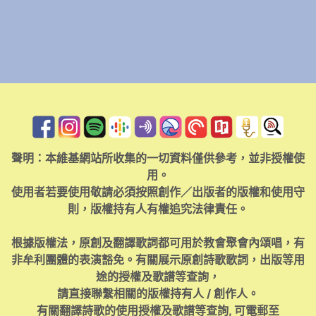
聲明：本維基網站所收集的一切資料僅供參考，並非授權使
用。
使用者若要使用敬請必須按照創作／出版者的版權和使用守
則，版權持有人有權追究法律責任。
根據版權法，原創及翻譯歌詞都可用於教會聚會內頌唱，有
非牟利團體的表演豁免。有關展示原創詩歌歌詞，出版等用
途的授權及歌譜等查詢，
請直接聯繫相關的版權持有人 / 創作人。
有關翻譯詩歌的使用授權及歌譜等查詢, 可電郵至