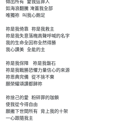
傾出所有  愛我這罪人

如海浪翻騰 淹蓋我全部

唯獨祢  叫我心飽足

祢是我倚靠  祢是我救主

祢是我失意落魄高聲呼喊的名字    

我的生命全因祢全然得勝

我心讚美  全能的主

祢是我保障   祢是我磐石

祢是我戰勝恐懼力量信心的來源   

祢恩典完備  從不捨不棄

願榮耀頌讚都歸祢

祢捨己的愛  粉碎罪的珈鎖  

使我從今得自由

願撇下世間所有  背上我的十架

一心跟隨我主