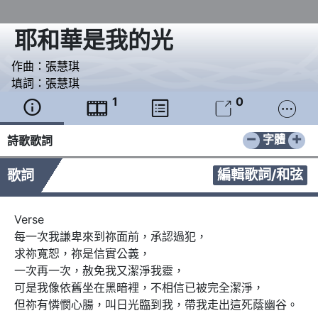
耶和華是我的光
作曲：
張慧琪
填詞：
張慧琪
1
0





−
+
字體
詩歌歌詞
編輯歌詞/和弦
歌詞
Verse 

每一次我謙卑來到祢面前，承認過犯，

求祢寬恕，祢是信實公義，

一次再一次，赦免我又潔淨我靈，

可是我像依舊坐在黑暗裡，不相信已被完全潔淨，

但祢有憐憫心腸，叫日光臨到我，帶我走出這死蔭幽谷。
