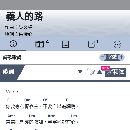
義人的路
作曲：
吳文棟
填詞：
葉薇心
4
1





−
+
字體
詩歌歌詞
BETA
F
歌詞
▼
▲
和弦


7
F　　　　Dm　　　 C
　　　　　F
7
F
Dm
C
F
你要專心倚靠主，不要自以為聰明，
7
7
Am
　　　　　Dm　　　 Am
　　　　　Dm
7
7
Am
Dm
Am
Dm
常常把聖經的教訓，牢牢地記在心。 
7
♭
7