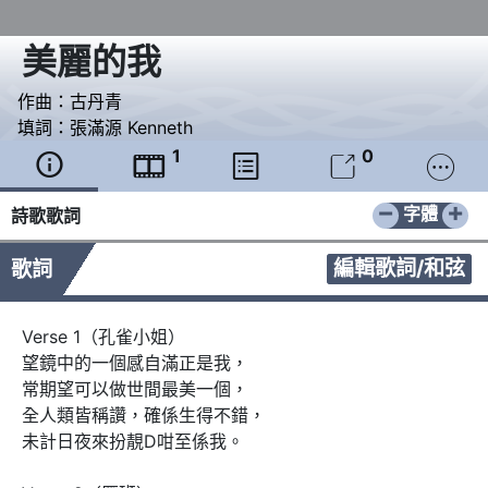
美麗的我
作曲：
古丹青
填詞：
張滿源 Kenneth
1
0





−
+
字體
詩歌歌詞
編輯歌詞/和弦
歌詞
Verse 1（孔雀小姐）

望鏡中的一個感自滿正是我，

常期望可以做世間最美一個，

全人類皆稱讚，確係生得不錯，

未計日夜來扮靚D咁至係我。
