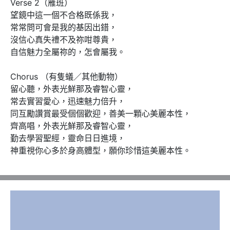
Verse 2（雁班）

望鏡中這一個不合格既係我，

常常問可會是我的基因出錯，

沒信心真失禮不及祢咁尊貴，

自信魅力全屬祢的，怎會屬我。

Chorus （有隻蟻／其他動物）

留心聽，外表光鮮那及睿智心靈，

常去實習愛心，迅速魅力倍升，

同互勵讚賞最受個個歡迎，善美一顆心美麗本性，

齊高唱，外表光鮮那及睿智心靈，

勤去學習聖經，靈命日日進境，

神重視你心多於身高體型，願你珍惜這美麗本性。