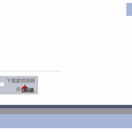
下載歌詞
視頻
IC
@