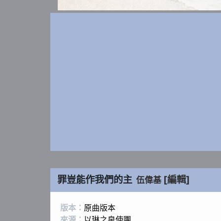
罪豈能作我們的主
[編輯]
伍偉基
版本：
原曲版本
來源：
以琳之泉使團