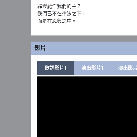
罪豈能作我們的主？

我們已不在律法之下，

而是在恩典之中。
影片
歌詞影片1
演出影片1
演出影片