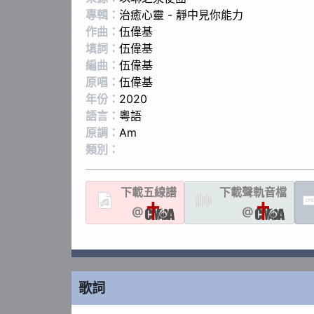
專輯：
治癒心靈 - 靜中見你能力
作曲：
伍偉基
填詞：
伍偉基
編曲：
伍偉基
原唱：
伍偉基
年份：
2020
語言：
粵語
原調：
Am
類別：
下載
五線譜
下載聲軌
音檔
LYR
@
@
歌詞