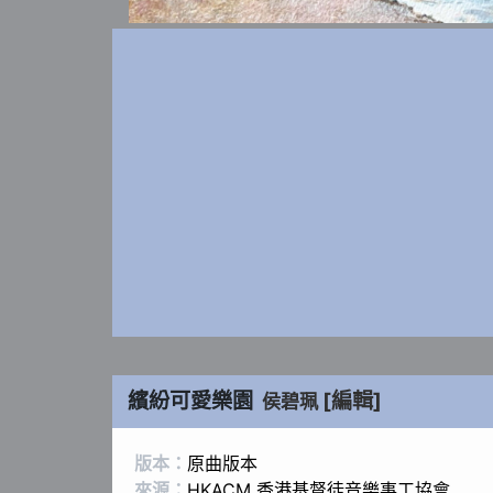
繽紛可愛樂園
[編輯]
侯碧珮
版本：
原曲版本
來源：
HKACM 香港基督徒音樂事工協會