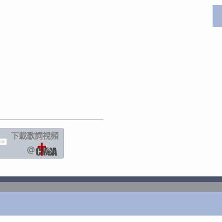
下載歌詞
視頻
IC
@