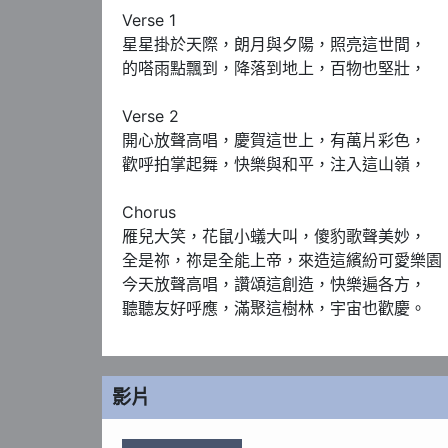
Verse 1

星星掛於天際，朗月與夕陽，照亮這世間，

的嗒雨點飄到，降落到地上，百物也堅壯，

Verse 2

開心放聲高唱，慶賀這世上，有萬片彩色，

歡呼拍掌起舞，快樂與和平，注入這山嶺，

Chorus 

雁兒大笑，花鼠小蟻大叫，傻豹歌聲美妙，

全是祢，祢是全能上帝，來造這繽紛可愛樂園，
今天放聲高唱，讚頌這創造，快樂遍各方，

聽聽友好呼應，滿聚這樹林，宇宙也歡慶。
影片