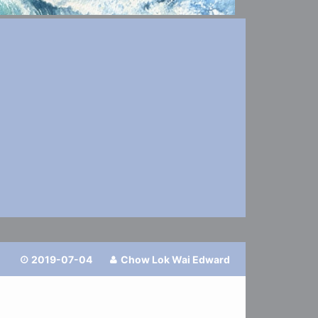
1
2019-07-04
Chow Lok Wai Edward

