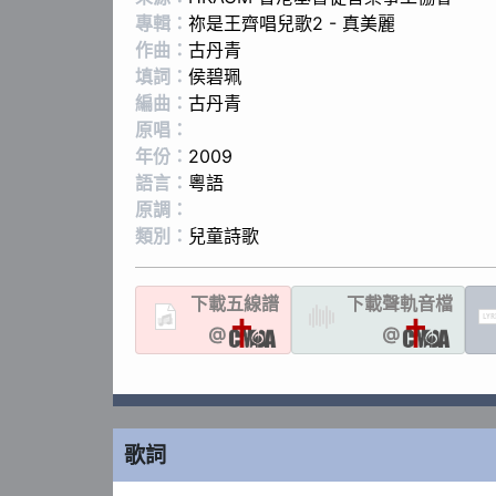
專輯：
祢是王齊唱兒歌2 - 真美麗
作曲：
古丹青
填詞：
侯碧珮
編曲：
古丹青
原唱：
年份：
2009
語言：
粵語
原調：
類別：
兒童詩歌
下載
五線譜
下載聲軌
音檔
LYR
@
@
歌詞