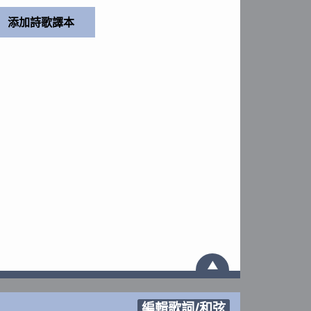
▲
編輯歌詞/和弦