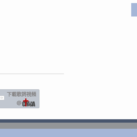
下載歌詞
視頻
IC
@