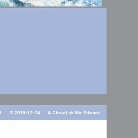
3
2019-12-24
Chow Lok Wai Edward

