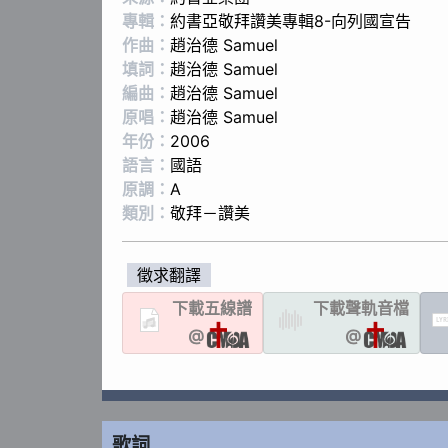
專輯：
約書亞敬拜讚美專輯8-向列國宣告
作曲：
趙治德 Samuel
填詞：
趙治德 Samuel
編曲：
趙治德 Samuel
原唱：
趙治德 Samuel
年份：
2006
語言：
國語
原調：
A
類別：
敬拜－讚美
徵求翻譯
下載
五線譜
下載聲軌
音檔
LYR
@
@
歌詞