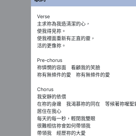
Verse 

主求祢為我造清潔的心，

使我得見祢。　

使我裡面重新有正直的靈，

活的更像祢。

Pre-chorus 

祢憐憫的容面　看顧我的笑臉

祢有無條件的愛　祢有無條件的愛

Chorus 

我安靜的依偎　

在祢的身邊　我渴慕祢的同在　等候著祢喔聖靈
居住在我心　

每天的每一秒，輕閉我雙眼　

很難相信祢會如何帶領我

帶領我　經歷祢的大愛