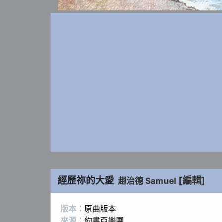
經歷祢的大愛
[編輯]
趙治德 Samuel
版本：
原曲版本
來源：
約書亞樂團