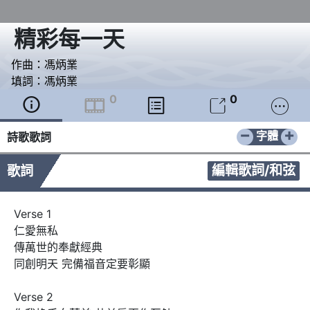
精彩每一天
作曲：
馮炳業
填詞：
馮炳業
0
0





−
+
字體
詩歌歌詞
編輯歌詞/和弦
歌詞
Verse 1

仁愛無私

傳萬世的奉獻經典

同創明天 完備福音定要彰顯

Verse 2
