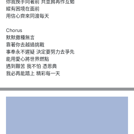
你我挽手向著前 共並肩再作互勉

縱有困境在面前

用信心齊來同渡每天

Chorus

默默撒種無言

靠著你去越過挑戰

事奉永不遲疑 決定要努力去爭先

能用愛心將世界燃點

遇到艱苦 我不怕 憑恩典

我必再能踏上 精彩每一天