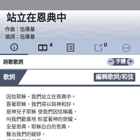
站立在恩典中
作曲：
伍偉基
填詞：
伍偉基
4
0





−
+
字體
詩歌歌詞
編輯歌詞/和弦
歌詞
因信耶穌，我們站立在恩典中。

靠著耶穌，我們得以與神和好。

是神兒子耶穌 使我們因信稱義，

叫我們歡喜地 盼望著神的榮耀。

全是恩典，耶穌白白的恩典，

醫治我們的破碎，
