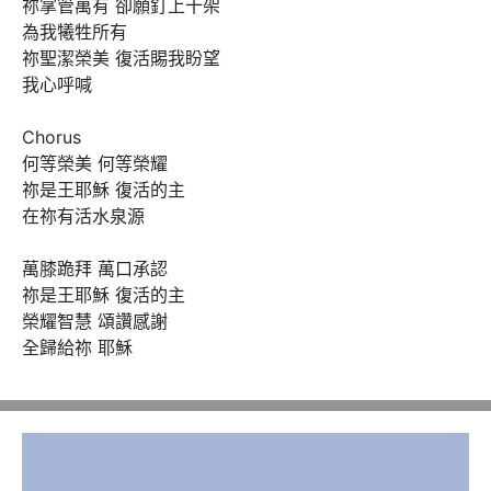
祢掌管萬有 卻願釘上十架

為我犧牲所有

祢聖潔榮美 復活賜我盼望

我心呼喊

Chorus

何等榮美 何等榮耀

祢是王耶穌 復活的主

在祢有活水泉源

萬膝跪拜 萬口承認

祢是王耶穌 復活的主

榮耀智慧 頌讚感謝

全歸給祢 耶穌