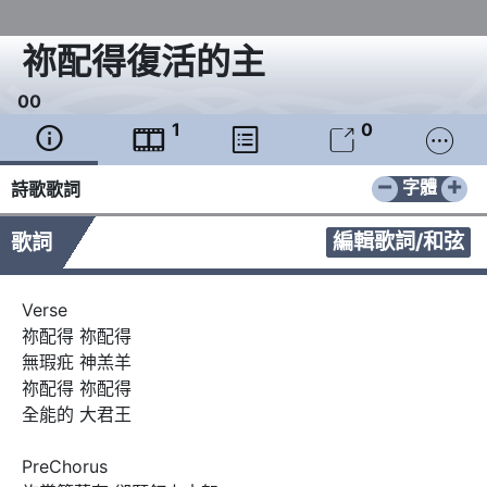
祢配得復活的主
0
0
1
0





−
+
字體
詩歌歌詞
編輯歌詞/和弦
歌詞
Verse

祢配得 祢配得

無瑕疪 神羔羊

祢配得 祢配得

全能的 大君王

PreChorus
