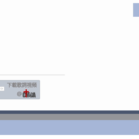
下載歌詞
視頻
IC
@