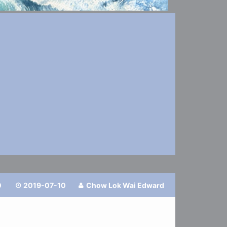
0
2019-07-10
Chow Lok Wai Edward

