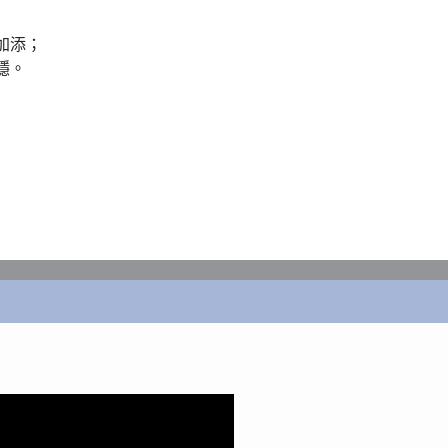
添；

。
