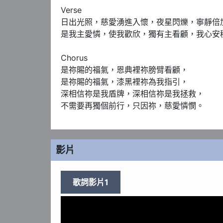
Verse 

日出光照，慈愛湧進入懷，夜星閃爍，寧靜倍加
是我主愛憐，使我歡欣，獨有主看顧，我心安穩
Chorus 

是祢賜的福氣，恩典裡祢膀臂看顧，

是祢賜的福氣，漆黑裡祢為我指引，

深相信祢是我盾牌，深相信祢是我拯救，

不需要再獨個前行，只因祢，慈愛憐憫。
影片
歌詞影片1