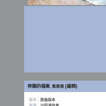
祢賜的福氣
[編輯]
黃展偉
版本：
原曲版本
來源：
沙田浸信會