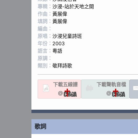
專輯：
沙浸-站於天地之間
作曲：
黃展偉
填詞：
黃展偉
編曲：
原唱：
沙浸兒童詩班
年份：
2003
語言：
粵語
原調：
類別：
敬拜詩歌
下載
五線譜
下載聲軌
音檔
LYR
@
@
歌詞