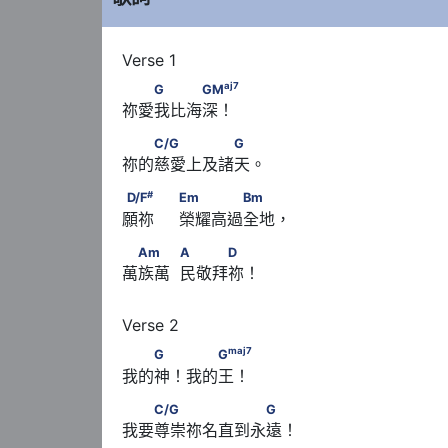
aj
7
　　G　　　GM
aj
7
G
GM
祢愛我比海深！
　　C/G　　　　　G
C/G
G
祢的慈愛上及諸天。
#
D/F
　　                              Em　　　　B
#
D/F
Em
Bm
願祢     榮耀高過全地，
　Am　　            A　　　D
Am
A
D
萬族萬  民敬拜祢！
maj
7
　　G　 　　G
maj
7
G
G
我的神！我的王！
　　C/G　　　　　　　G
C/G
G
我要尊崇祢名直到永遠！