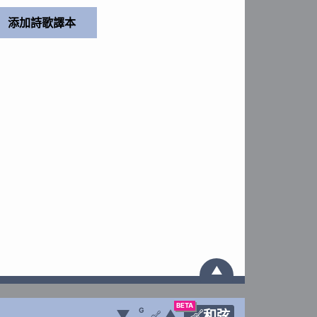
▲
BETA
G
▼
▲
和弦
