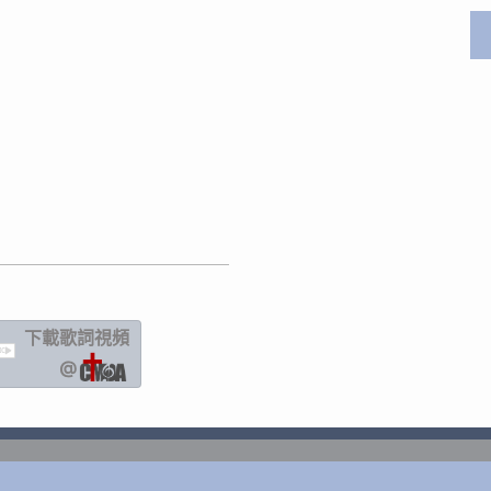
下載歌詞
視頻
IC
@