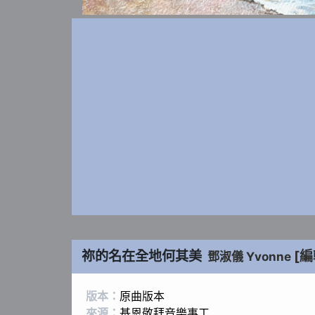
祢的名在全地何其美
[編
鄧淑儀 Yvonne
版本：
原曲版本
來源：
基恩敬拜音樂事工