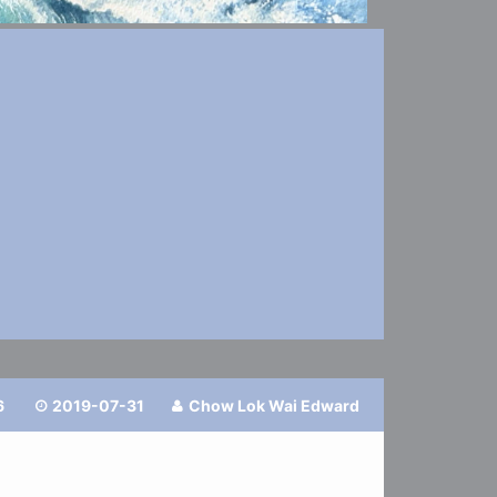
6
2019-07-31
Chow Lok Wai Edward

