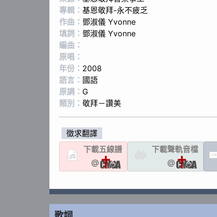
專輯：
基恩敬拜-永不疲乏
作曲：
鄧淑儀 Yvonne
填詞：
鄧淑儀 Yvonne
編曲：
原唱：
年份：
2008
語言：
國語
原調：
G
類別：
敬拜－讚美
徵求翻譯
下載
五線譜
下載聲軌
音檔
LYR
@
@
歌詞