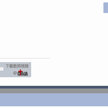
下載歌詞
視頻
IC
@