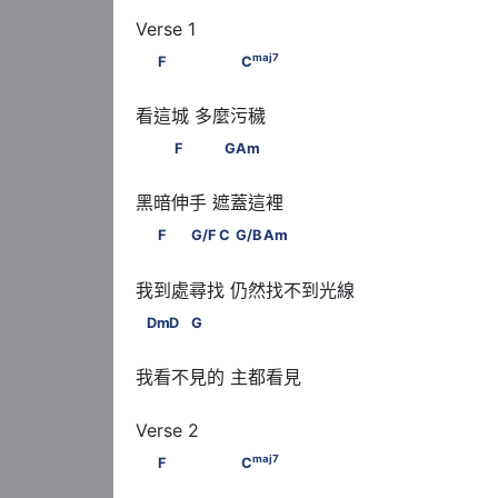
maj
7
         F                    C
maj
7
F
C
            F              G       Am
F
G
Am
         F           G/F          C        G/B          
F
G/F
C
G/B
Am
       Dm         D         G
Dm
D
G
我看不見的 主都看見

maj
7
         F                    C
maj
7
F
C