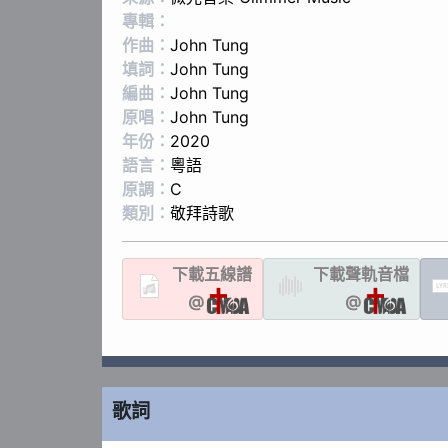
專輯：
作曲：
John Tung
填詞：
John Tung
編曲：
John Tung
原唱：
John Tung
年份：
2020
語言：
粵語
原調：
C
類別：
敬拜詩歌
下載
五線譜
下載聲軌
音檔
LYR
@
@
歌詞