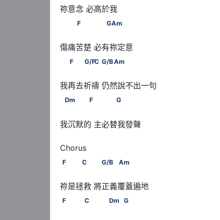
            F                 G       Am
F
G
Am
         F           G/F         C        G/B           
F
G/F
C
G/B
Am
       Dm               F                G
Dm
F
G
我沉默的 主必替我發聲

F              C             G/B            Am
F
C
G/B
Am
F               C               Dm           G
F
C
Dm
G