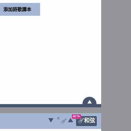
▲
BETA
C
▼
▲
和弦

