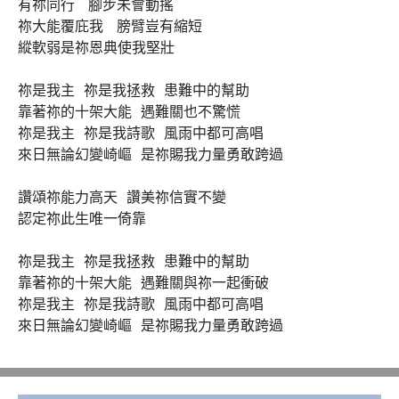
有祢同行   腳步未會動搖

祢大能覆庇我   膀臂豈有縮短

縱軟弱是祢恩典使我堅壯

祢是我主  祢是我拯救  患難中的幫助

靠著祢的十架大能  遇難關也不驚慌

祢是我主  祢是我詩歌  風雨中都可高唱

來日無論幻變崎嶇  是祢賜我力量勇敢跨過

讚頌祢能力高天  讚美祢信實不變

認定祢此生唯一倚靠

祢是我主  祢是我拯救  患難中的幫助

靠著祢的十架大能  遇難關與祢一起衝破

祢是我主  祢是我詩歌  風雨中都可高唱

來日無論幻變崎嶇  是祢賜我力量勇敢跨過