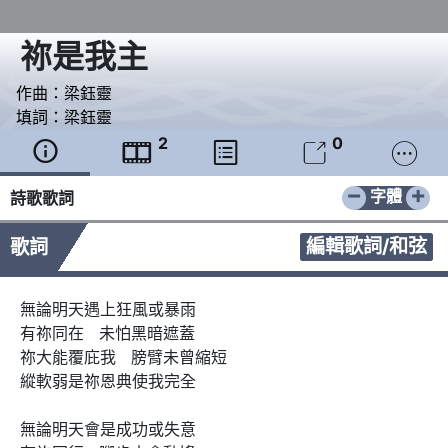
祢是我主
作曲：
梁鈺靈
填詞：
梁鈺靈
2
0





−
+
字體
詩歌歌詞
編輯歌詞/和弦
歌詞
無論明天遇上狂風或暴雨

有祢同在   未怕黑暗遮蓋

祢大能覆庇我   膀臂未曾縮短

縱軟弱是祢恩典使我完全

無論明天會是成功或失意
