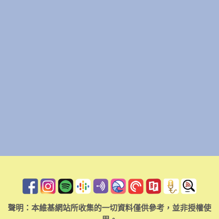
聲明：本維基網站所收集的一切資料僅供參考，並非授權使