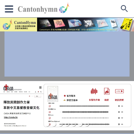
Skip
to
content