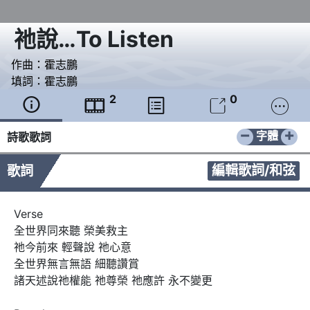
祂說…To Listen
作曲：
霍志鵬
填詞：
霍志鵬
2
0





−
+
字體
詩歌歌詞
編輯歌詞/和弦
歌詞
Verse 

全世界同來聽 榮美救主 

祂今前來 輕聲說 祂心意

全世界無言無語 細聽讚賞

諸天述說祂權能 祂尊榮 祂應許 永不變更
