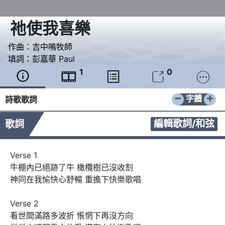
祂使我喜樂
作曲：
吉中鳴牧師
填詞：
彭嘉華 Paul
1
0





−
+
字體
詩歌歌詞
編輯歌詞/和弦
歌詞
Verse 1

牛棚內已絕跡了牛 橄欖樹已沒收割

神同在我愉快心舒暢 重擔下快樂歌唱

Verse 2

看世間滿路多波折 悵惘下再沒方向
