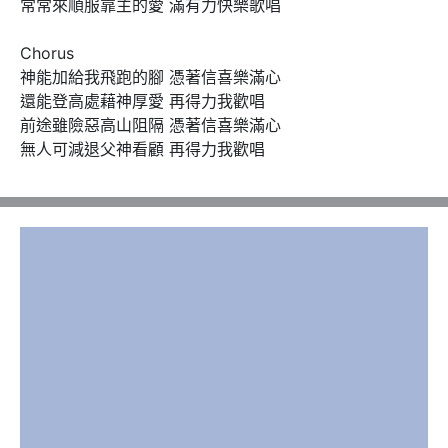
常常來順服靠主的愛 滿有力快樂歌唱

Chorus 

神能加給我飛跑的腳 憑著信喜樂滿心

還能登高處藉神厚愛 再得力我歡唱

前途雖險惡高山阻隔 憑著信喜樂滿心

無人可減退父神看顧 再得力我歡唱