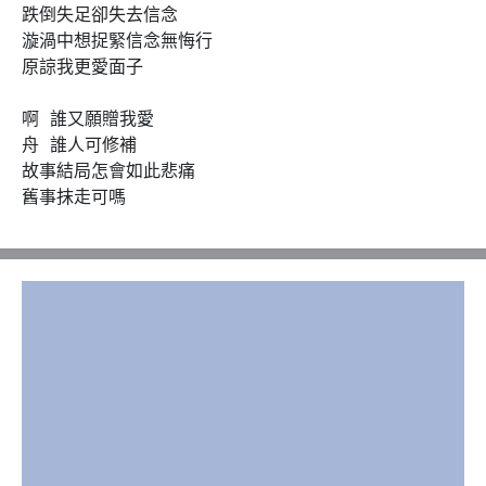
跌倒失足卻失去信念

漩渦中想捉緊信念無悔行

原諒我更愛面子

啊  誰又願贈我愛  

舟  誰人可修補

故事結局怎會如此悲痛

舊事抹走可嗎