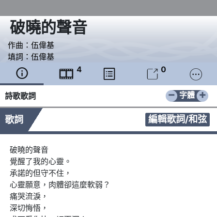
破曉的聲音
作曲：
伍偉基
填詞：
伍偉基
4
0





−
+
字體
詩歌歌詞
編輯歌詞/和弦
歌詞
破曉的聲音

覺醒了我的心靈。

承諾的但守不住，

心靈願意，肉體卻這麼軟弱？

痛哭流淚，

深切悔悟，
