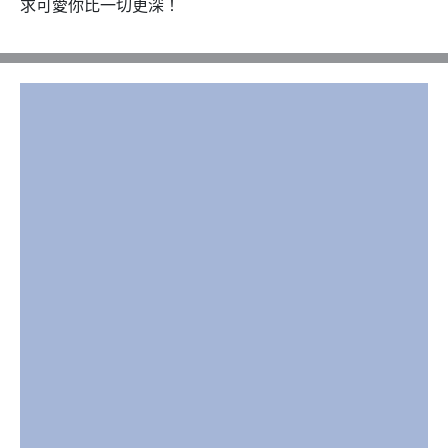
求可愛你比一切更深！‭‭