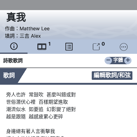
真我
作曲：
Matthew Lee
填詞：
三吉 Alex
1
0





−
+
字體
詩歌歌詞
編輯歌詞/和弦
歌詞
旁人也許  常鼓吹  甚麼叫錯或對

世俗潛伏心裡  百樣期望進取

潮流似水  如要追  幻影變了絕對

越是跟隨  越感疲累心更碎

身邊總有著人言衝擊我
