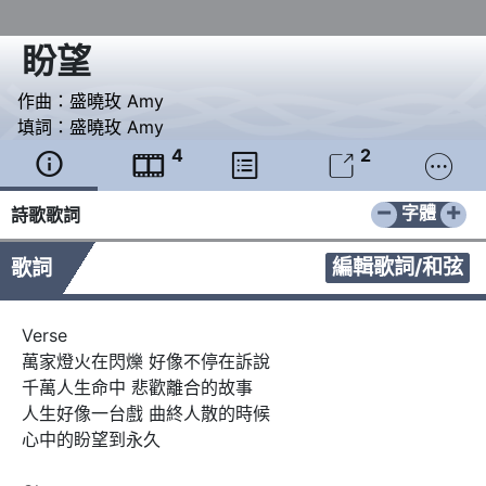
盼望
作曲：
盛曉玫 Amy
填詞：
盛曉玫 Amy
4
2





−
+
字體
詩歌歌詞
編輯歌詞/和弦
歌詞
Verse 

萬家燈火在閃爍 好像不停在訴說

千萬人生命中 悲歡離合的故事

人生好像一台戲 曲終人散的時候

心中的盼望到永久
