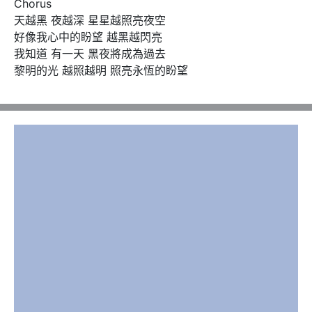
Chorus

天越黑 夜越深 星星越照亮夜空

好像我心中的盼望 越黑越閃亮

我知道 有一天 黑夜將成為過去

黎明的光 越照越明 照亮永恆的盼望