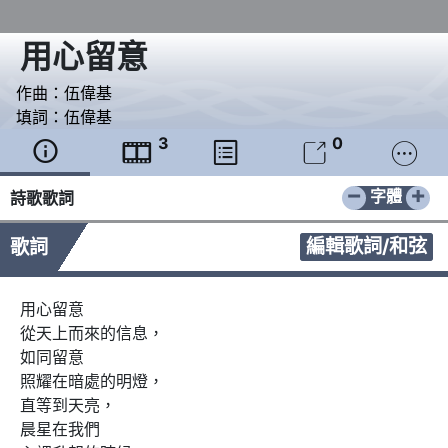
用心留意
作曲：
伍偉基
填詞：
伍偉基
3
0





−
+
字體
詩歌歌詞
編輯歌詞/和弦
歌詞
用心留意

從天上而來的信息，

如同留意

照耀在暗處的明燈，

直等到天亮，

晨星在我們
