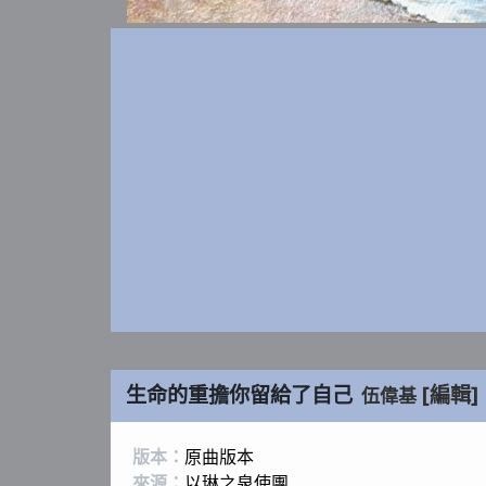
生命的重擔你留給了自己
[編輯]
伍偉基
版本：
原曲版本
來源：
以琳之泉使團