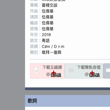
專輯：
靈裡交談
作曲：
伍偉基
填詞：
伍偉基
編曲：
伍偉基
原唱：
伍偉基
年份：
2019
語言：
粵語
原調：
C♯m / D♭m
類別：
敬拜－復興
下載
五線譜
下載聲軌
音檔
LYR
@
@
歌詞