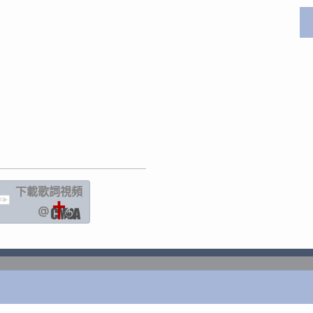
下載歌詞
視頻
IC
@