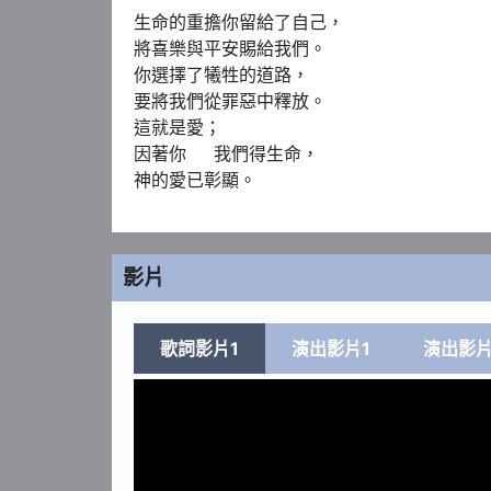
生命的重擔你留給了自己，

將喜樂與平安賜給我們。

你選擇了犧牲的道路，

要將我們從罪惡中釋放。

這就是愛；

因著你     我們得生命，

神的愛已彰顯。
影片
歌詞影片1
演出影片1
演出影片