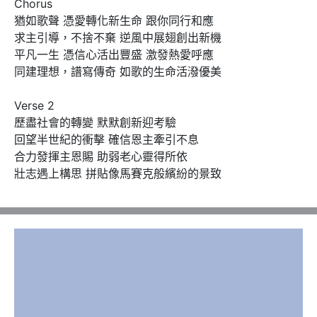
Chorus 

猶如歌聲 憑愛轉化新生命 跟你同行和應

求主引導，不捨不棄 逆風中展翅創出新機 

平凡一生 憑信心活出豐盛 激發熱愛呼應

同建理想，譜寫傳奇 如歌的生命活潑優美

Verse 2

歷盡社會的轉變 默默創新迎考驗 

回望半世紀的衝擊 確信恩主牽引不息 

合力發揮主恩賜 助弱老心靈得所依 

壯志遇上構思 拼貼像馬賽克般繽紛的景致