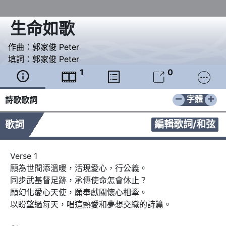
生命如歌
作曲：
郭家俊 Peter
填詞：
郭家俊 Peter
1
0





−
+
字體
詩歌歌詞
編輯歌詞/和弦
歌詞
Verse 1

願為世間添溫暖，活現愛心，行公義。 

同步武基督足跡，承傳使命怎會休止？

願幻化愛心天使，願奉獻關懷心相牽。 

以盼望過每天，唱這熱愛和夢想交織的詩篇。  
