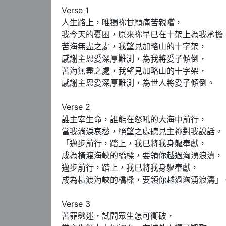
Verse 1

人生路上，唯獨祢甘願痛苦親嚐，

我今天的憂困，原來祢早已在十架上為我承擔，
苦海無盡之處，我望見加略山的十字架，

感謝主恩愛深厚難測，為我將愛子傾倒，

苦海無盡之處，我望見加略山的十字架，

感謝主恩愛深厚難測，為世人將愛子傾倒。

Verse 2

誰主宰生命，誰能在怒吼的大海中前行，

當我淌淚哀愁，絕望之處聽見主祢對我說話。

「邁步前行，踏上，我已將我身軀奉獻，

成為橫渡海峽的橋樑，要領你越過洶湧浪濤，

邁步前行，踏上，我已將我身軀奉獻，

成為橫渡海峽的橋樑，要領你越過洶湧浪濤」。
Verse 3

苦罪懸迷，試問眾生怎可衝破，
