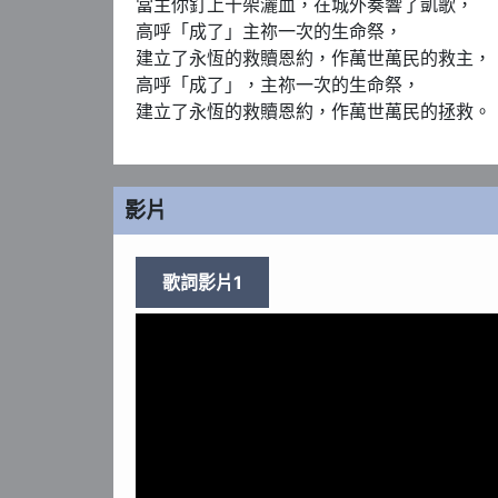
當主你釘上十架灑血，在城外奏響了凱歌，

高呼「成了」主祢一次的生命祭，

建立了永恆的救贖恩約，作萬世萬民的救主，

高呼「成了」，主祢一次的生命祭，

建立了永恆的救贖恩約，作萬世萬民的拯救。
影片
歌詞影片1