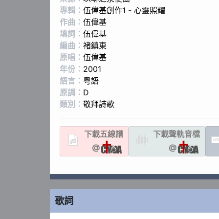
專輯：
伍偉基創作1 - 心靈照耀
作曲：
伍偉基
填詞：
伍偉基
編曲：
褚鎮東
原唱：
伍偉基
年份：
2001
語言：
粵語
原調：
D
類別：
敬拜詩歌
下載
五線譜
下載聲軌
音檔
LYR
@
@
歌詞