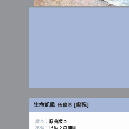
生命凱歌
[編輯]
伍偉基
版本：
原曲版本
來源：
以琳之泉使團