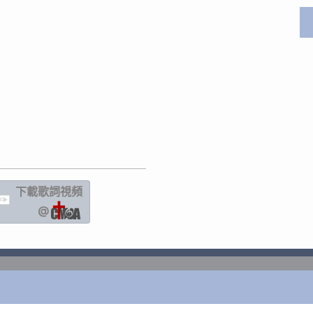
下載歌詞
視頻
IC
@