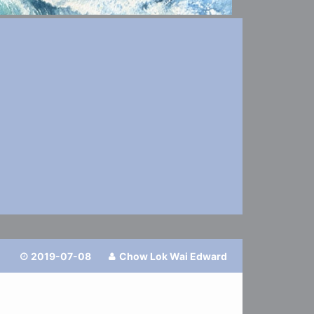
1
2019-07-08
Chow Lok Wai Edward

