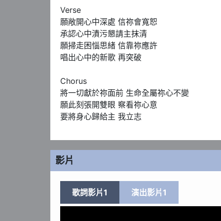
Verse

願敞開心中深處 信祢會寬恕

承認心中漬污懇請主抹清

願掃走困惱思緒 信靠祢應許

唱出心中的新歌 再突破

Chorus 

將一切獻於祢面前 生命全屬祢心不變

願此刻張開雙眼 察看祢心意

要將身心歸給主 我立志
影片
歌詞影片1
演出影片1