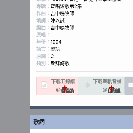
專輯：
齊唱短歌第2集
作曲：
吉中鳴牧師
填詞：
陳以誠
編曲：
吉中鳴牧師
原唱：
年份：
1994
語言：
粵語
原調：
C
類別：
敬拜詩歌
下載
五線譜
下載聲軌
音檔
LYR
@
@
歌詞