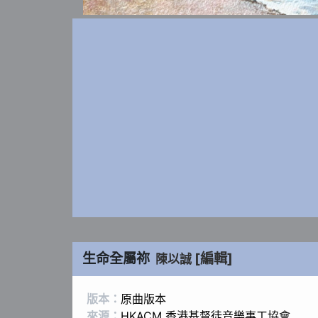
生命全屬祢
[編輯]
陳以誠
版本：
原曲版本
來源：
HKACM 香港基督徒音樂事工協會