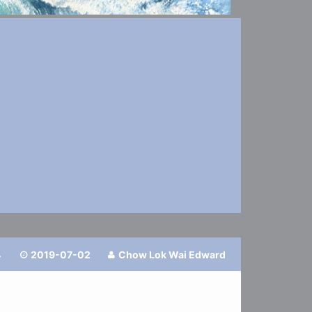
4
2019-07-02
Chow Lok Wai Edward

