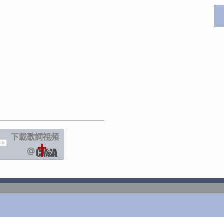
下載歌詞
視頻
IC
@