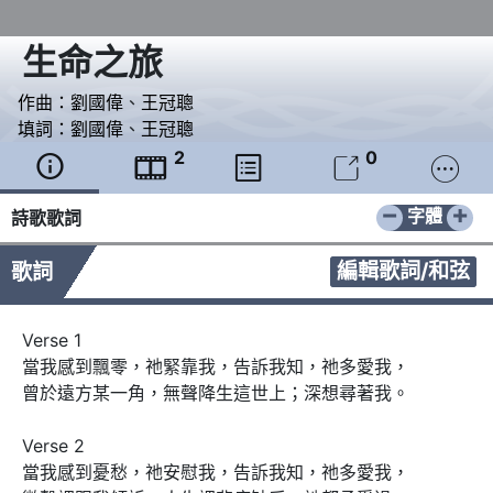
生命之旅
作曲：
劉國偉
、
王冠聰
填詞：
劉國偉
、
王冠聰
2
0





−
+
字體
詩歌歌詞
編輯歌詞/和弦
歌詞
Verse 1

當我感到飄零，祂緊靠我，告訴我知，祂多愛我，

曾於遠方某一角，無聲降生這世上；深想尋著我。

Verse 2

當我感到憂愁，祂安慰我，告訴我知，祂多愛我，
