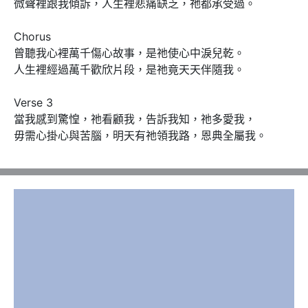
微聲裡跟我傾訴，人生裡悲痛缺乏，祂都承受過。

Chorus 

曾聽我心裡萬千傷心故事，是祂使心中淚兒乾。

人生裡經過萬千歡欣片段，是祂竟天天伴隨我。

Verse 3

當我感到驚惶，祂看顧我，告訴我知，祂多愛我，

毋需心掛心與苦腦，明天有祂領我路，恩典全屬我。