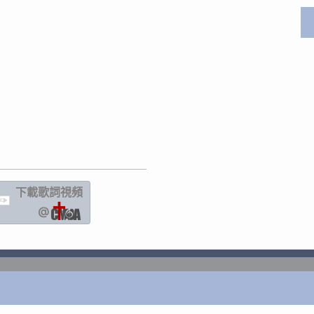
下載歌詞
視頻
IC
@