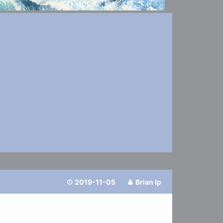
2019-11-05
Brian Ip

