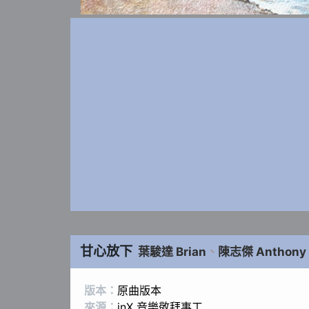
甘心放下
葉駿達 Brian
、
陳志傑 Anthony
版本：
原曲版本
來源：
jnX 音樂敬拜事工