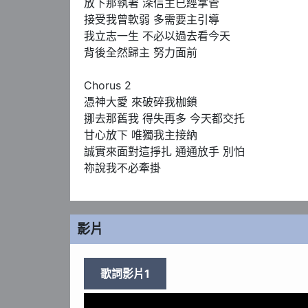
放下那執著 深信主已經掌管

接受我曾軟弱 多需要主引導

我立志一生 不必以過去看今天

背後全然歸主 努力面前

Chorus 2

憑神大愛 來破碎我枷鎖

挪去那舊我 得失再多 今天都交托

甘心放下 唯獨我主接納

誠實來面對這掙扎 通通放手 別怕

祢說我不必牽掛
影片
歌詞影片1