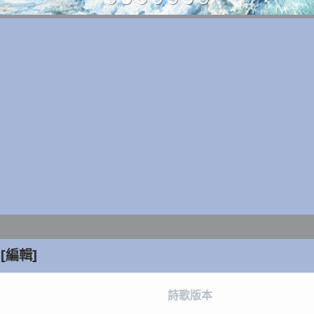
[編輯]
詩歌版本