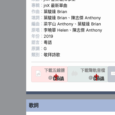
專輯：
jnX 最新單曲
作曲：
葉駿達 Brian
填詞：
葉駿達 Brian
、
陳志傑 Anthony
編曲：
梁宇山 Anthony
、
葉駿達 Brian
原唱：
李曉華 Helen
、
陳志傑 Anthony
年份：
2019
語言：
粵語
原調：
G
類別：
敬拜詩歌
下載
五線譜
下載聲軌
音檔
LYR
@
@
歌詞