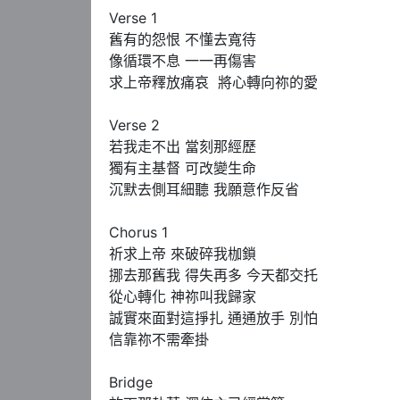
Verse 1

舊有的怨恨 不懂去寬待

像循環不息 一一再傷害

求上帝釋放痛哀  將心轉向祢的愛

Verse 2

若我走不出 當刻那經歷

獨有主基督 可改變生命

沉默去側耳細聽 我願意作反省

Chorus 1

祈求上帝 來破碎我枷鎖

挪去那舊我 得失再多 今天都交托

從心轉化 神祢叫我歸家

誠實來面對這掙扎 通通放手 別怕

信靠祢不需牽掛

Bridge
