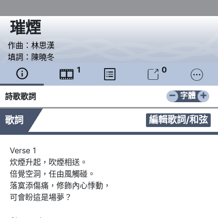
璀煙
作曲：
林思漢
填詞：
陳曉冬
1
0





−
+
字體
詩歌歌詞
編輯歌詞/和弦
歌詞
Verse 1

炊煙升起，吹煙相送。

倍覺空洞，任由風觸碰。

落寞添傷痛，修飾內心悸動，

可會盼這是場夢？
