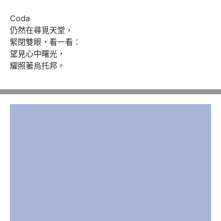
Coda

仍然在尋覓天堂，

緊閉雙眼，看一看：

望見心中曙光，

耀照著烏托邦。