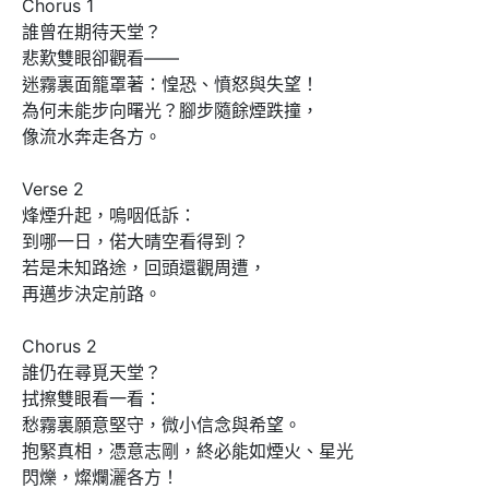
Chorus 1

誰曾在期待天堂？

悲歎雙眼卻觀看——

迷霧裏面籠罩著：惶恐、憤怒與失望！

為何未能步向曙光？腳步隨餘煙跌撞，

像流水奔走各方。

Verse 2

烽煙升起，嗚咽低訴：

到哪一日，偌大晴空看得到？

若是未知路途，回頭還觀周遭，

再邁步決定前路。

Chorus 2

誰仍在尋覓天堂？

拭擦雙眼看一看：

愁霧裏願意堅守，微小信念與希望。

抱緊真相，憑意志剛，終必能如煙火、星光

閃爍，燦爛灑各方！
