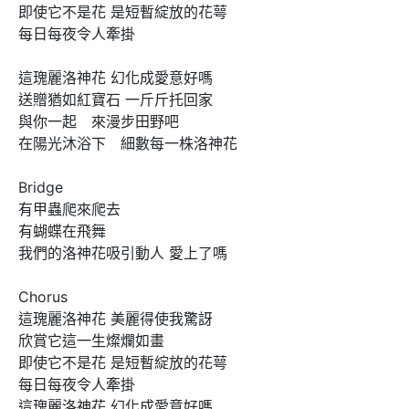
即使它不是花 是短暫綻放的花萼

每日每夜令人牽掛

這瑰麗洛神花 幻化成愛意好嗎

送贈猶如紅寶石 一斤斤托回家

與你一起　來漫步田野吧

在陽光沐浴下　細數每一株洛神花

Bridge

有甲蟲爬來爬去

有蝴蝶在飛舞

我們的洛神花吸引動人 愛上了嗎

Chorus

這瑰麗洛神花 美麗得使我驚訝

欣賞它這一生燦爛如畫

即使它不是花 是短暫綻放的花萼

每日每夜令人牽掛

這瑰麗洛神花 幻化成愛意好嗎
