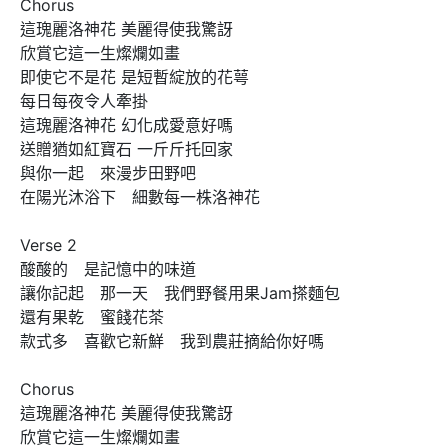
Chorus

這瑰麗洛神花 美麗得使我驚訝

欣賞它這一生燦爛如畫

即使它不是花 是短暫綻放的花萼

每日每夜令人牽掛

這瑰麗洛神花 幻化成愛意好嗎

送贈猶如紅寶石 一斤斤托回家

與你一起　來漫步田野吧

在陽光沐浴下　細數每一株洛神花

Verse 2 

酸酸的　是記憶中的味道

讓你記起　那一天　我們野餐用果Jam搽麵包

還有果乾　蜜餞花茶

款式多　喜歡它新鮮　我到農莊摘給你好嗎　

Chorus

這瑰麗洛神花 美麗得使我驚訝

欣賞它這一生燦爛如畫
