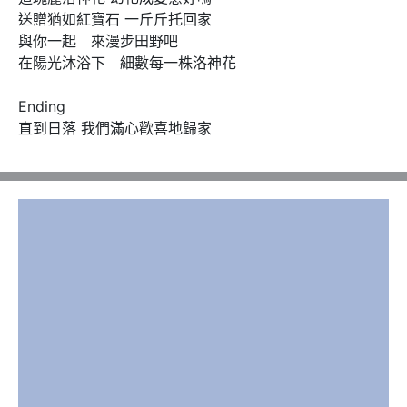
送贈猶如紅寶石 一斤斤托回家

與你一起　來漫步田野吧

在陽光沐浴下　細數每一株洛神花

Ending

直到日落 我們滿心歡喜地歸家