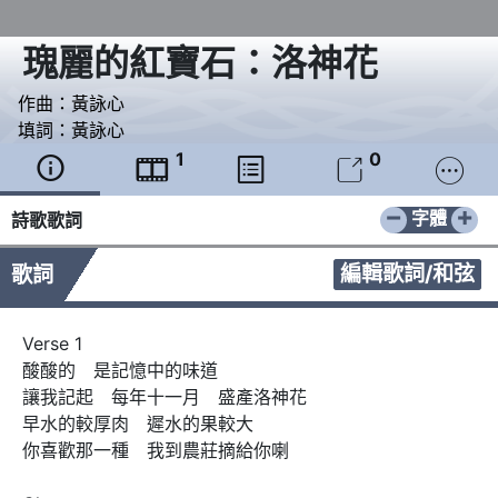
瑰麗的紅寶石：洛神花
作曲：
黃詠心
填詞：
黃詠心
1
0





−
+
字體
詩歌歌詞
編輯歌詞/和弦
歌詞
Verse 1

酸酸的　是記憶中的味道

讓我記起　每年十一月　盛產洛神花

早水的較厚肉　遲水的果較大

你喜歡那一種　我到農莊摘給你喇　　
