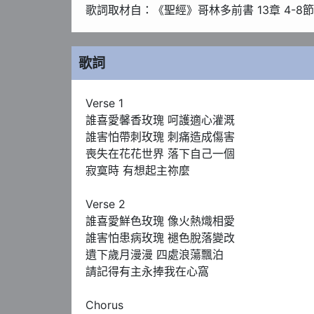
歌詞取材自：《聖經》哥林多前書 13章 4-8節
歌詞
Verse 1

誰喜愛馨香玫瑰 呵護適心灌溉

誰害怕帶刺玫瑰 刺痛造成傷害

喪失在花花世界 落下自己一個

寂寞時 有想起主祢麼

Verse 2

誰喜愛鮮色玫瑰 像火熱熾相愛

誰害怕患病玫瑰 褪色脫落變改

遺下歲月漫漫 四處浪蕩飄泊

請記得有主永捧我在心窩

Chorus
