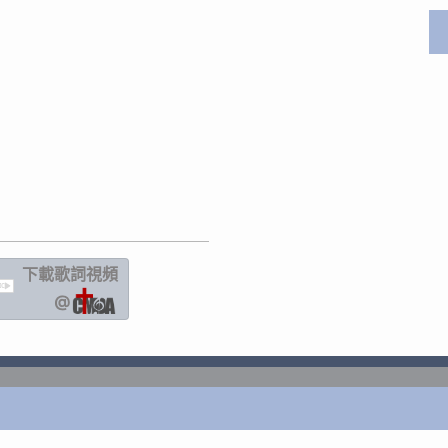
下載歌詞
視頻
IC
@