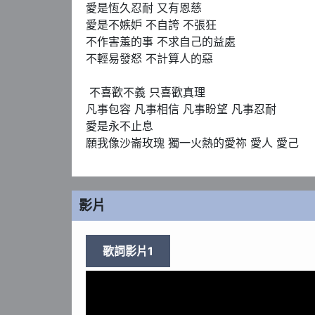
愛是恆久忍耐 又有恩慈

愛是不嫉妒 不自誇 不張狂

不作害羞的事 不求自己的益處

不輕易發怒 不計算人的惡

 不喜歡不義 只喜歡真理

凡事包容 凡事相信 凡事盼望 凡事忍耐

愛是永不止息

願我像沙崙玫瑰 獨一火熱的愛祢 愛人 愛己
影片
歌詞影片1