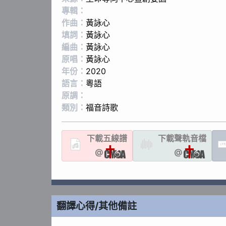
專輯：
作曲：
黃詠心
填詞：
黃詠心
編曲：
黃詠心
原唱：
黃詠心
年份：
2020
語言：
粵語
原調：
類別：
福音詩歌
下載
五線譜
下載聲軌
音檔
LYR
@
@
翻譯心得/其他備註