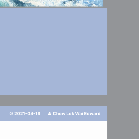
2021-04-19
Chow Lok Wai Edward

