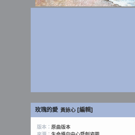
玫瑰的愛
[編輯]
黃詠心
版本：
原曲版本
來源：
生命導向中心暨創姿園