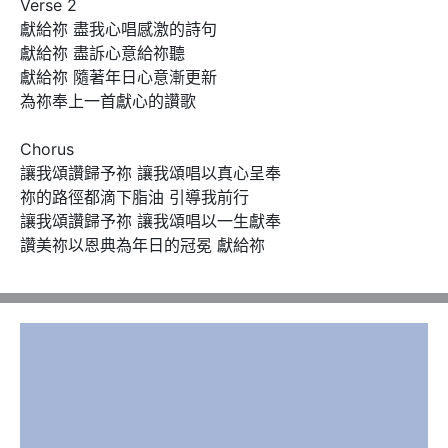
Verse 2

獻給祢 盡我心唱感激的詩句

獻給祢 盡訴心意給祢聽

獻給祢 隨著年日心意漸更新

為祢奉上一首獻心的讚歌

Chorus 

讓我頌讚歸予祢 讓我頌唱以真心呈奉

祢的路徑都滴下脂油 引導我前行

讓我頌讚歸予祢 讓我頌唱以一生獻奉

讚美祢以恩典為年日的冠冕 獻給祢