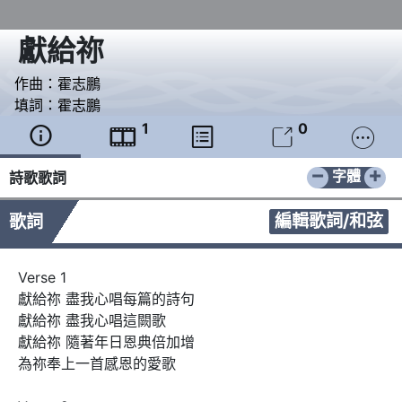
獻給祢
作曲：
霍志鵬
填詞：
霍志鵬
1
0





−
+
字體
詩歌歌詞
編輯歌詞/和弦
歌詞
Verse 1

獻給祢 盡我心唱每篇的詩句

獻給祢 盡我心唱這闕歌

獻給祢 隨著年日恩典倍加增

為祢奉上一首感恩的愛歌
