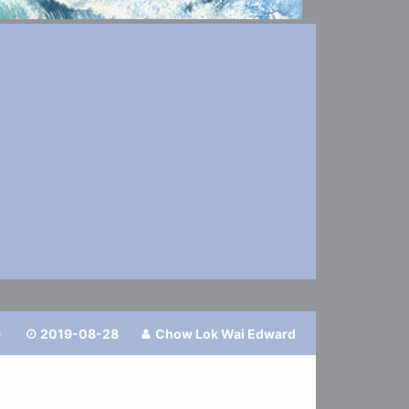
6
2019-08-28
Chow Lok Wai Edward

