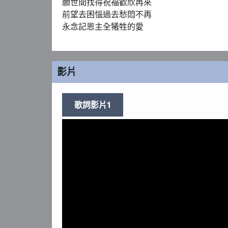
願世間找得祝福歡欣再來

前望去困惱過去愁悶不再 

永念記恩主全犧牲的愛
影片
歌詞影片1