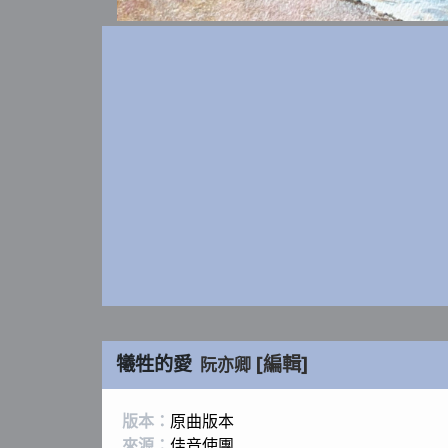
犧牲的愛
[編輯]
阮亦卿
版本：
原曲版本
來源：
佳音使團