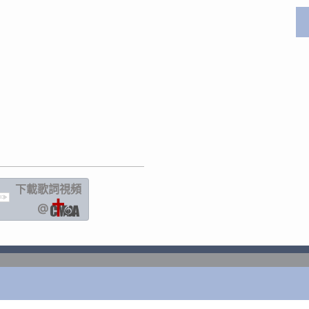
下載歌詞
視頻
IC
@