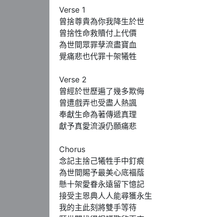
Verse 1

曾捨尊貴為你我降生於世 

曾捨性命救贖付上代價

為世間眾罪孽流盡寶血 

覺痛悲也代罪十架犧牲

Verse 2

曾經於世歷遍了幾多欺侮 

曾遭戲弄也受盡人熱諷

奉獻生命為著傳遞真理 

獻予真愛流淚仍願痛悲

Chorus 

念記主捨己犧牲手中釘痕 

為世間賜予最美心底褔蔭

懸十架愛眷永遠留下憶記

接受主恩典人人能尋獲永生

我的主此刻將雙手等待 
