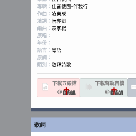
專輯：
佳音使團-伴我行
作曲：
凌東成
填詞：
阮亦卿
編曲：
袁家楊
原唱：
年份：
語言：
粵語
原調：
類別：
敬拜詩歌
下載
五線譜
下載聲軌
音檔
LYR
@
@
歌詞