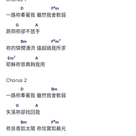
#
　　　D　　　      　　　F
m
#
D
F
m
一路祢牽著我 雖然我會軟弱 
　　G　　　　A
G
A
跌倒祢卻不放手
#
7
　　　Bm　　　      　　　F
m
#
7
Bm
F
m
祢的憐憫湧流 遠超過我所求 
7
Em
　　　　　　A
7
Em
A
耶穌祢恩典夠我用
　　　D　　　      　　　Bm
D
Bm
一路祢牽著我 雖然我會軟弱 
　　G　　　　A
G
A
失落祢卻找回我
#
　　　Bm　　　      　　　F
m
#
Bm
F
m
祢良善如太陽 祢信實如晨光 