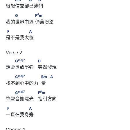
很想信靠卻已迷惘 
#
　　G　　　　      F
m
#
G
F
m
我的世界崩塌 仍舊盼望 
F　　　　　A
F
A
是不是我太傻
maj
7
　　G
　　　　                  D
maj
7
G
D
想要勇敢堅強   突然發現 
maj
7
　　G
　　　　　            Bm　                  A
maj
7
G
Bm
A
找不到心中的力  量    
maj
7
#
　　G
　　　　                  F
m
maj
7
#
G
F
m
祢聲音如曙光   指引方向 
F　　　　　A
F
A
一直在我身旁