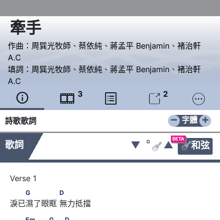
牽手
作曲：
周巽光牧師
、
蔡依純
、
蔣孟平 Benjamin
、
褚治軒
A.C
填詞：
周巽光牧師
、
蔡依純
、
蔣孟平 Benjamin
、
褚治軒
A.C
3
2





−
+
字體
詩歌歌詞
BETA
G
歌詞
▼
▲
和弦


　　G　　　　      D
G
D
淚已濕了眼眶 無力抵擋
　　Em　　　G　　D
Em
G
D