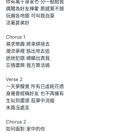
你有萬千身家也 分一點給我

偶爾為好友揮霍 那感覺不錯

玩遍各地圖 可叫我自豪

活著甚美好

Chorus 1

尋求樂趣 將束綁捨去

潮流夢裡 豁出地去追

迷途犯錯 總顯出真我

忘情盡興 我方算活過

Verse 2

一天夢醒覺 所有已虛耗花透

身邊曾經稱好友 也不再擁有

生似到盡頭 孤單中消瘦

末路沒處走

Chorus 2

如何面對 家中的你
