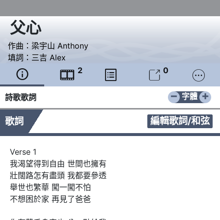
父心
作曲：
梁宇山 Anthony
填詞：
三吉 Alex
2
0





−
+
字體
詩歌歌詞
編輯歌詞/和弦
歌詞
Verse 1

我渴望得到自由 世間也擁有

壯闊路怎有盡頭 我都要參透

舉世也繁華 闖一闖不怕

不想困於家 再見了爸爸
