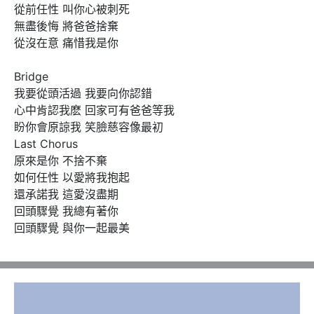
從前任性 叫你心被刺死

無盡後悔 將爸爸捨棄

從沒在意 痛惜我是你

Bridge

我要從頭活過 我要向你認錯

心中肯認我麽 回家可有爸爸等我

盼你會原諒我 笑臉慈容像最初

Last Chorus

原來是你 不捨不棄

如何任性 以愛將我抱起

還承諾我 這愛沒盡期

回頭驟覺 我總有著你

回頭驟覺 與你一起最美